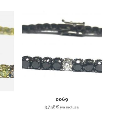
0069
3.758
€
iva inclusa