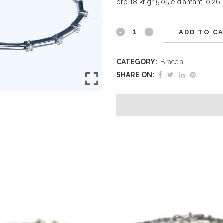
oro 18 kt gr 5.05 e diamanti 0.26
ADD TO C
CATEGORY:
Bracciali
SHARE ON: