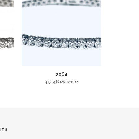
0064
4.514
€
iva inclusa
ITS