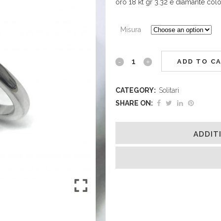
oro 18 kt gr 3.32 e diamante col
Misura
ADD TO C
CATEGORY:
Solitari
SHARE ON:
ADDIT