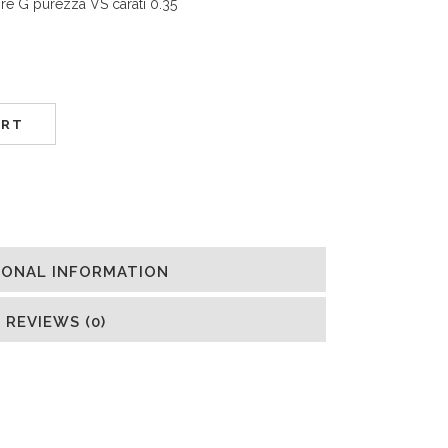
ore G purezza VS carati 0.35
ART
IONAL INFORMATION
REVIEWS (0)