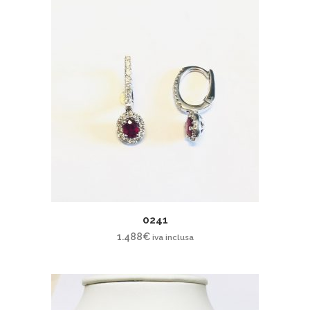
0241
1.488
€
iva inclusa