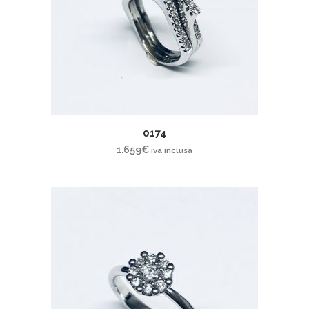
0174
1.659
€
iva inclusa