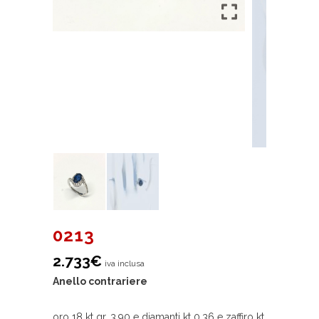
0213
2.733
€
iva inclusa
Anello contrariere
oro 18 kt gr. 3,90 e diamanti kt 0,36 e zaffiro kt