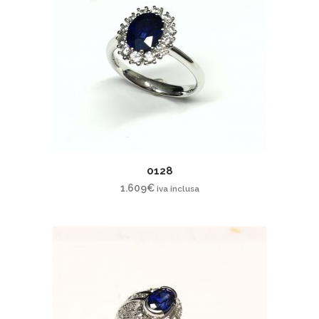
0128
1.609
€
iva inclusa