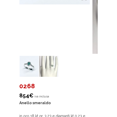
0268
854
€
iva inclusa
Anello smeraldo
in oro 18 kt gr. 3,23 e diamanti kt 0,23 e