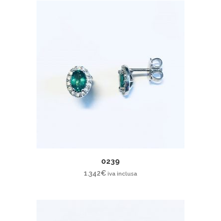
0239
1.342
€
iva inclusa