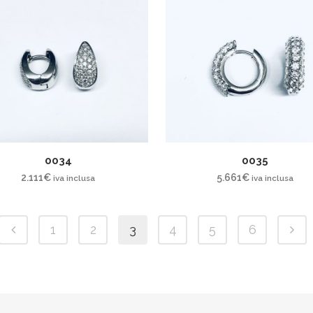
0034
0035
2.111
€
5.661
€
iva inclusa
iva inclusa
1
2
3
4
5
6