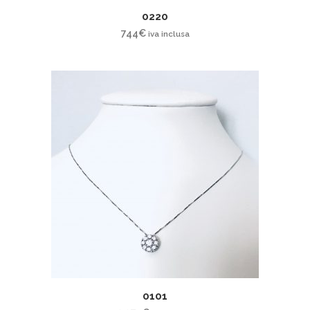
0220
744
€
iva inclusa
0101